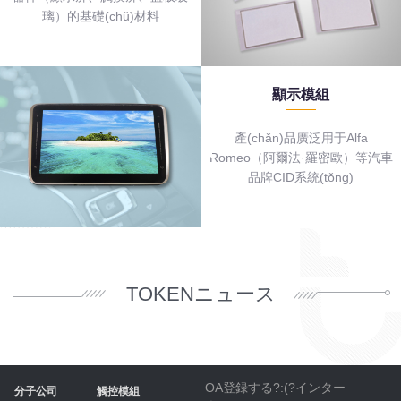
璃）的基礎(chǔ)材料
顯示模組
產(chǎn)品廣泛用于Alfa
Romeo（阿爾法·羅密歐）等汽車
品牌CID系統(tǒng)
TOKENニュース
OA登録する?:(?
インター
分子公司
觸控模組