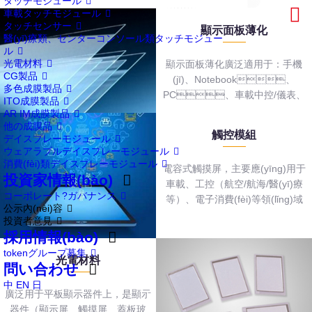
タッチモジュール
車載タッチモジュール
タッチセンサー
顯示面板薄化
醫(yī)療類、センターコンソール類タッチモジュー
ル
光電材料
顯示面板薄化廣泛適用于：手機
CG製品
(jī)、Notebook、
多色成膜製品
PC、車載中控/儀表、
ITO成膜製品
工控等顯示器
AR IM成膜製品
他の成膜品
觸控模組
デイスプレーモジュール
ウェアラブルデイスプレーモジュール
消費(fèi)類デイスプレーモジュール
電容式觸摸屏，主要應(yīng)用于
投資家情報(bào)
車載、工控（航空/航海/醫(yī)療
コーポレート?ガバナンス
等）、電子消費(fèi)等領(lǐng)域
公示內(nèi)容
投資者意見
採用情報(bào)
tokenグループ募集
光電材料
問い合わせ
中
EN
日
廣泛用于平板顯示器件上，是顯示
器件（顯示屏、觸摸屏、蓋板玻