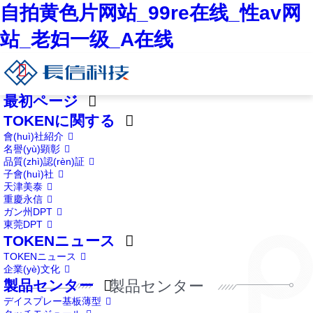
自拍黄色片网站_99re在线_性av网
站_老妇一级_A在线
最初ページ
TOKENに関する
會(huì)社紹介
名譽(yù)顕彰
品質(zhì)認(rèn)証
子會(huì)社
天津美泰
重慶永信
ガン州DPT
東莞DPT
TOKENニュース
TOKENニュース
企業(yè)文化
製品センター
製品センター
デイスプレー基板薄型